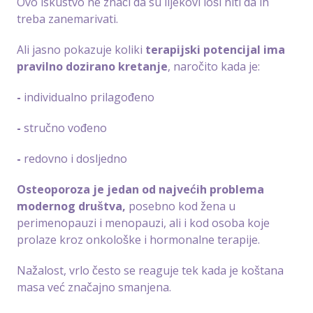
Ovo iskustvo ne znači da su lijekovi loši niti da ih
treba zanemarivati.
Ali jasno pokazuje koliki
terapijski potencijal ima
pravilno dozirano kretanje
, naročito kada je:
-
individualno prilagođeno
-
stručno vođeno
-
redovno i dosljedno
Osteoporoza je jedan od najvećih problema
modernog društva,
posebno kod žena u
perimenopauzi i menopauzi, ali i kod osoba koje
prolaze kroz onkološke i hormonalne terapije.
Nažalost, vrlo često se reaguje tek kada je koštana
masa već značajno smanjena.