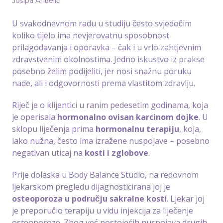
Josipa Anđelić
U svakodnevnom radu u studiju često svjedočim
koliko tijelo ima nevjerovatnu sposobnost
prilagođavanja i oporavka – čak i u vrlo zahtjevnim
zdravstvenim okolnostima. Jedno iskustvo iz prakse
posebno želim podijeliti, jer nosi snažnu poruku
nade, ali i odgovornosti prema vlastitom zdravlju.
Riječ je o klijentici u ranim pedesetim godinama, koja
je operisala
hormonalno ovisan karcinom dojke
. U
sklopu liječenja prima
hormonalnu terapiju
, koja,
iako nužna, često ima izražene nuspojave – posebno
negativan uticaj na
kosti i zglobove
.
Prije dolaska u Body Balance Studio, na redovnom
ljekarskom pregledu dijagnosticirana joj je
osteoporoza u području sakralne kosti
. Ljekar joj
je preporučio terapiju u vidu injekcija za liječenje
osteoporoze. Zbog već postojećih nuspojava drugih