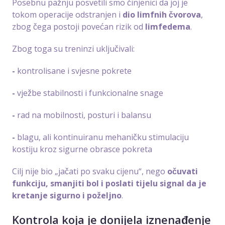
Posebnu pažnju posvetili smo činjenici da joj je
tokom operacije odstranjen i
dio limfnih čvorova
,
zbog čega postoji povećan rizik od
limfedema
.
Zbog toga su treninzi uključivali:
-
kontrolisane i svjesne pokrete
-
vježbe stabilnosti i funkcionalne snage
-
rad na mobilnosti, posturi i balansu
-
blagu, ali kontinuiranu mehaničku stimulaciju
kostiju kroz sigurne obrasce pokreta
Cilj nije bio „jačati po svaku cijenu“, nego
očuvati
funkciju, smanjiti bol i poslati tijelu signal da je
kretanje sigurno i poželjno
.
Kontrola koja je donijela iznenađenje