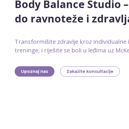
Body Balance Studio –
do ravnoteže i zdravlj
Transformišite zdravlje kroz individualne i
treninge, i riješite se boli u leđima uz Mc
Upoznaj nas
Zakažite konsultacije