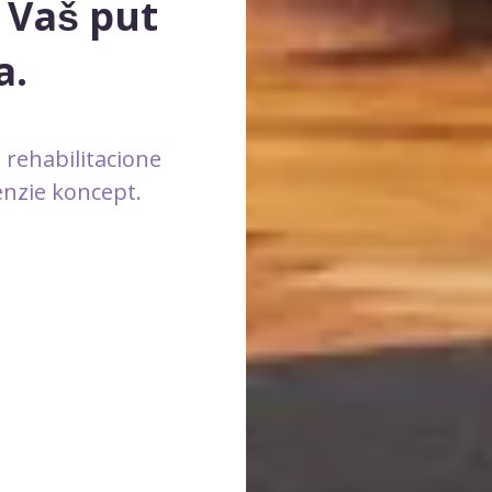
 Vaš put
a.
 rehabilitacione
Kenzie koncept.