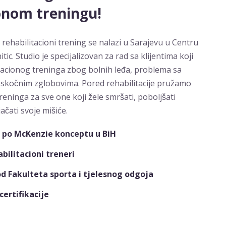
onom treningu!
rehabilitacioni trening se nalazi u Sarajevu u Centru
ic. Studio je specijalizovan za rad sa klijentima koji
tacionog treninga zbog bolnih leđa, problema sa
i skočnim zglobovima. Pored rehabilitacije pružamo
reninga za sve one koji žele smršati, poboljšati
ačati svoje mišiće.
ni po McKenzie konceptu u BiH
bilitacioni treneri
od Fakulteta sporta i tjelesnog odgoja
certifikacije