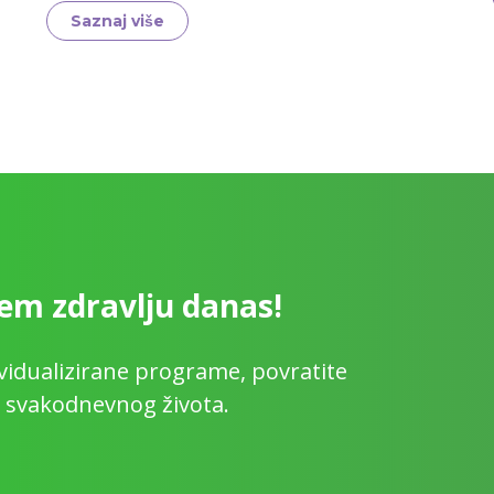
Saznaj više
jem zdravlju danas!
ividualizirane programe, povratite
u svakodnevnog života.