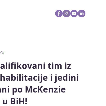
IO
/
alifikovani tim iz
habilitacije i jedini
rani po McKenzie
u BiH!