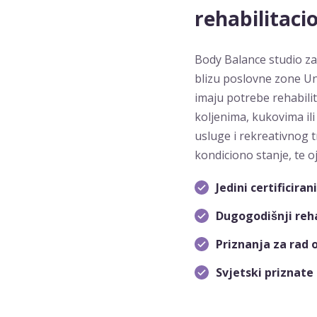
rehabilitaci
Body Balance studio za 
blizu poslovne zone Unit
imaju potrebe rehabili
koljenima, kukovima il
usluge i rekreativnog t
kondiciono stanje, te oj
Jedini certificira
Dugogodišnji reha
Priznanja za rad 
Svjetski priznate 